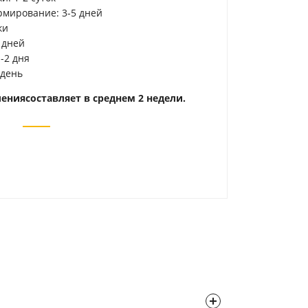
рмирование: 3-5 дней
ки
 дней
-2 дня
 день
ления
составляет в среднем 2 недели.